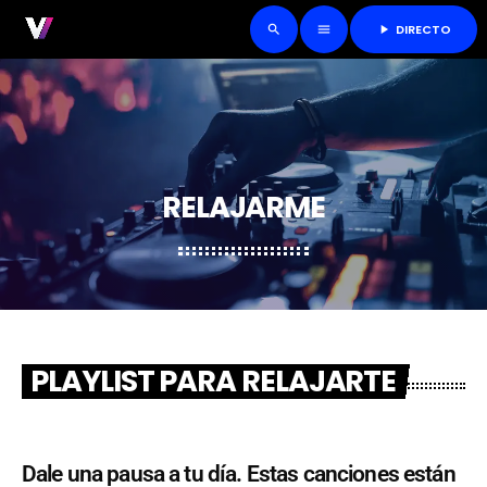
DIRECTO
play_arrow
search
menu
RELAJARME
PLAYLIST PARA RELAJARTE
Dale una pausa a tu día. Estas canciones están